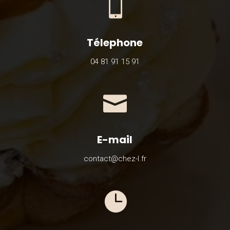

Télephone
04 81 91 15 91

E-mail
contact@chez-l.fr
