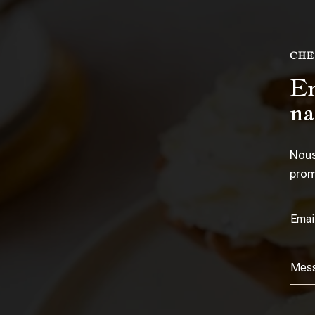
CHE
En
na
Nous
prom
Alternat