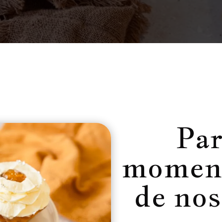
Par
moment
de no