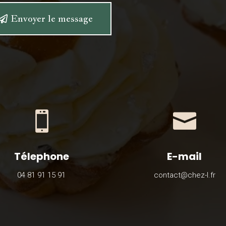
Envoyer le message


Télephone
E-mail
04 81 91 15 91
contact@chez-l.fr